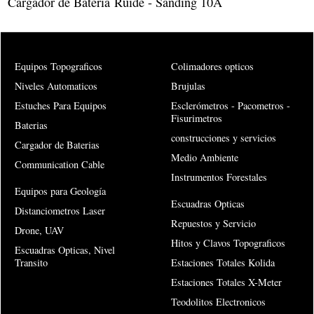
Cargador de Bateria Ruide - Sanding 10A
Equipos Topograficos
Colimadores opticos
Niveles Automaticos
Brujulas
Estuches Para Equipos
Esclerómetros - Pacometros -
Fisurimetros
Baterias
construcciones y servicios
Cargador de Baterias
Medio Ambiente
Communication Cable
Instrumentos Forestales
Equipos para Geología
Escuadras Opticas
Distanciometros Laser
Repuestos y Servicio
Drone, UAV
Hitos y Clavos Topograficos
Escuadras Opticas, Nivel
Transito
Estaciones Totales Kolida
Estaciones Totales X-Meter
Teodolitos Electronicos