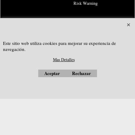
Risk Warning
SOUTHGEOSYSTEMS
solicitar cotización personalizada a:
Este sitio web utiliza cookies para mejorar su experiencia de
e-mail:
sales@southgeosystems.com
navegación.
--------------------------------------------------
Mas Detalles
Aceptar
Rechazar