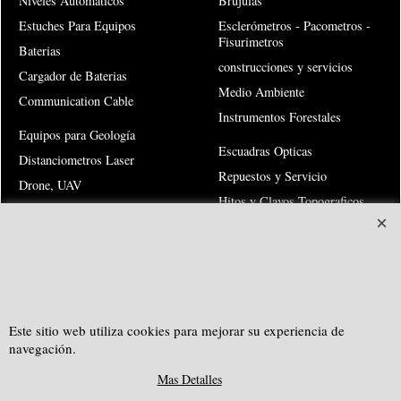
Niveles Automaticos
Brujulas
Estuches Para Equipos
Esclerómetros - Pacometros -
Fisurimetros
Baterias
construcciones y servicios
Cargador de Baterias
Medio Ambiente
Communication Cable
Instrumentos Forestales
Equipos para Geología
Escuadras Opticas
Distanciometros Laser
Repuestos y Servicio
Drone, UAV
Hitos y Clavos Topograficos
Escuadras Opticas, Nivel
Transito
Estaciones Totales Kolida
Estaciones Totales X-Meter
Teodolitos Electronicos
Risk Warning
Este sitio web utiliza cookies para mejorar su experiencia de
navegación.
Mas Detalles
SOUTHGEOSYSTEMS