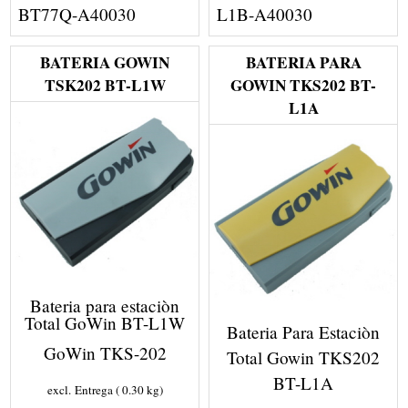
BT77Q-A40030
L1B-A40030
BATERIA GOWIN
BATERIA PARA
TSK202 BT-L1W
GOWIN TKS202 BT-
L1A
Bateria para estaciòn
Total GoWin BT-L1W
Bateria Para Estaciòn
GoWin TKS-202
Total Gowin TKS202
BT-L1A
excl. Entrega
0.30
kg