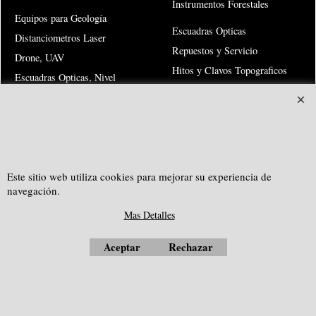
Instrumentos Forestales
Equipos para Geología
Escuadras Opticas
Distanciometros Laser
Repuestos y Servicio
Drone, UAV
Hitos y Clavos Topograficos
Escuadras Opticas, Nivel
Transito
Estaciones Totales Kolida
Estaciones Totales X-Meter
Teodolitos Electronicos
Risk Warning
Este sitio web utiliza cookies para mejorar su experiencia de
navegación.
Mas Detalles
SOUTHGEOSYSTEMS
solicitar cotización personalizada a:
Aceptar
Rechazar
e-mail:
sales@southgeosystems.com
--------------------------------------------------