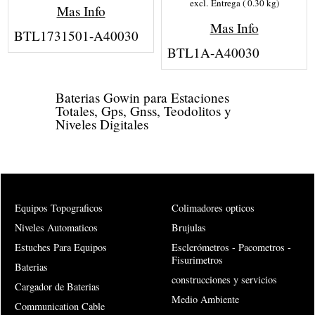
excl. Entrega
0.30
kg
Mas Info
Mas Info
BTL1731501-A40030
BTL1A-A40030
Baterias Gowin para Estaciones
Totales, Gps, Gnss, Teodolitos y
Niveles Digitales
Equipos Topograficos
Colimadores opticos
Niveles Automaticos
Brujulas
Estuches Para Equipos
Esclerómetros - Pacometros -
Fisurimetros
Baterias
construcciones y servicios
Cargador de Baterias
Medio Ambiente
Communication Cable