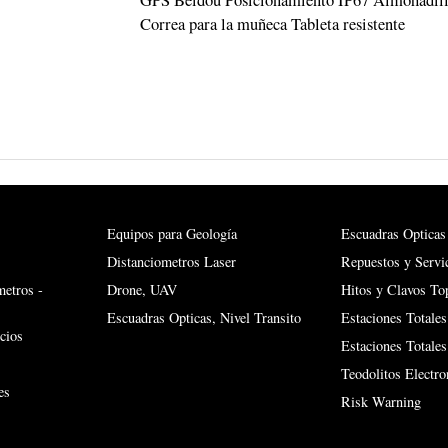
GPS Beidou Posicionamiento IP67 Almohadilla a
Correa para la muñeca Tableta resistente
Equipos para Geología
Escuadras Opticas
Distanciometros Laser
Repuestos y Servi
metros -
Drone, UAV
Hitos y Clavos To
Escuadras Opticas, Nivel Transito
Estaciones Totales
cios
Estaciones Totale
Teodolitos Electro
es
Risk Warning