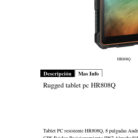
HR808Q
Descripción
Mas Info
Rugged tablet pc HR808Q
Tablet PC resistente HR808Q, 8 pulgadas And