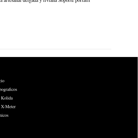
rtesanal delgada y liviana Soporte portátil
cio
pograficos
 Kolida
s X-Meter
nicos