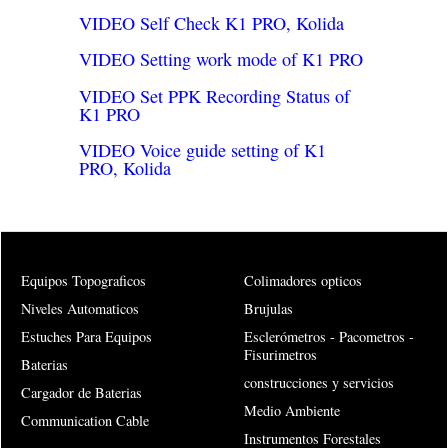
VIDEO Self Check K1 PRO, Kolida
VIDEO Setting work mode of K1 PRO
VIDEO Set PPK Recording Status of
K1 PRO
VIDEO Voice guide setting of K1
PRO, Kolida
Equipos Topograficos
Colimadores opticos
Niveles Automaticos
Brujulas
Estuches Para Equipos
Esclerómetros - Pacometros -
Fisurimetros
Baterias
construcciones y servicios
Cargador de Baterias
Medio Ambiente
Communication Cable
Instrumentos Forestales