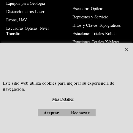
Equipos para Geología
Escuadras Opticas
Distanciometros Laser
Repuestos y Servicio
Drone, UAV
Hitos y Clavos Topograficos
Escuadras Opticas, Nivel
Transito
Estaciones Totales Kolida
Estaciones Totales X-Meter
Teodolitos Electronicos
Risk Warning
SOUTHGEOSYSTEMS
Este sitio web utiliza cookies para mejorar su experiencia de
navegación.
solicitar cotización personalizada a:
Mas Detalles
e-mail:
sales@southgeosystems.com
Aceptar
Rechazar
--------------------------------------------------