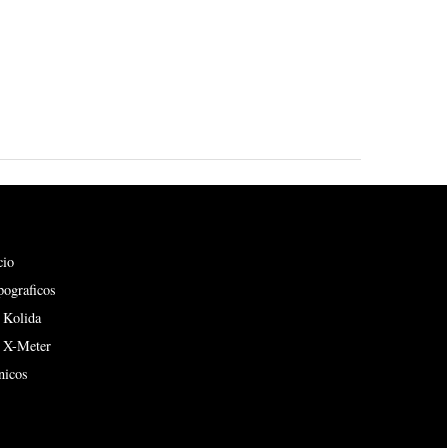
cio
pograficos
 Kolida
s X-Meter
nicos