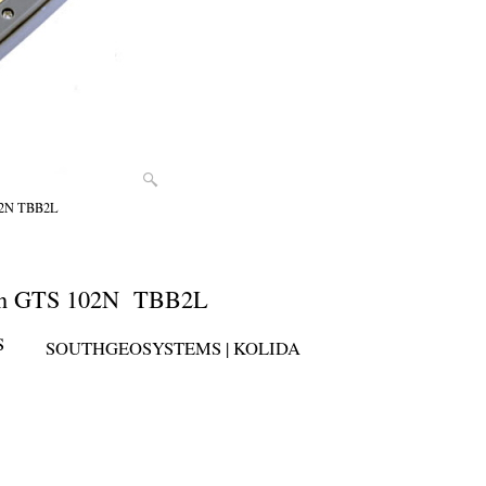
102N TBB2L
pcon GTS 102N TBB2L
S
SOUTHGEOSYSTEMS | KOLIDA