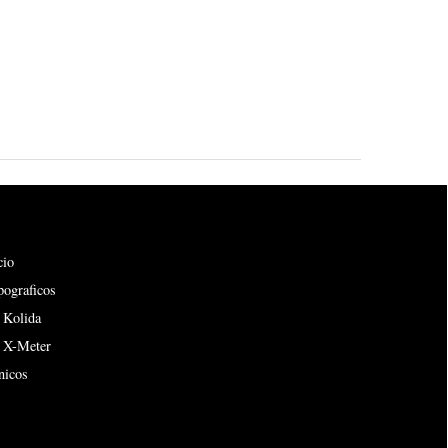
cio
pograficos
 Kolida
s X-Meter
nicos