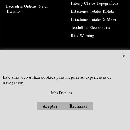
Hitos y Clavos Topograficos
Escuadras Opticas, Nivel
Transito
Estaciones Totales Kolida
Estaciones Totales X-Meter
Teodolitos Electronicos
Risk Warning
SOUTHGEOSYSTEMS
solicitar cotización personalizada a:
Este sitio web utiliza cookies para mejorar su experiencia de
e-mail:
sales@southgeosystems.com
navegación.
--------------------------------------------------
Mas Detalles
Aceptar
Rechazar