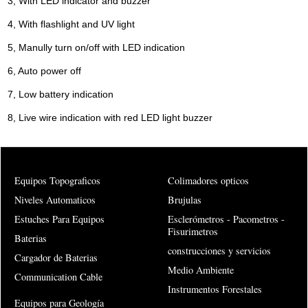
3, With LED indicator and buzzer
4, With flashlight and UV light
5, Manully turn on/off with LED indication
6, Auto power off
7, Low battery indication
8, Live wire indication with red LED light buzzer
Equipos Topograficos
Colimadores opticos
Niveles Automaticos
Brujulas
Estuches Para Equipos
Esclerómetros - Pacometros -
Fisurimetros
Baterias
construcciones y servicios
Cargador de Baterias
Medio Ambiente
Communication Cable
Instrumentos Forestales
Equipos para Geología