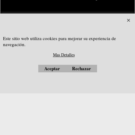
SOUTHGEOSYSTEMS
solicitar cotización personalizada a:
Este sitio web utiliza cookies para mejorar su experiencia de
e-mail:
sales@southgeosystems.com
navegación.
--------------------------------------------------
Mas Detalles
Aceptar
Rechazar