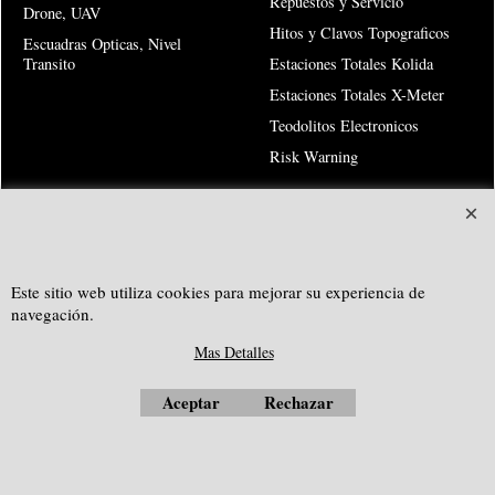
Repuestos y Servicio
Drone, UAV
Hitos y Clavos Topograficos
Escuadras Opticas, Nivel
Transito
Estaciones Totales Kolida
Estaciones Totales X-Meter
Teodolitos Electronicos
Risk Warning
SOUTHGEOSYSTEMS
solicitar cotización personalizada a:
Este sitio web utiliza cookies para mejorar su experiencia de
navegación.
e-mail:
sales@southgeosystems.com
Mas Detalles
--------------------------------------------------
Aceptar
Rechazar