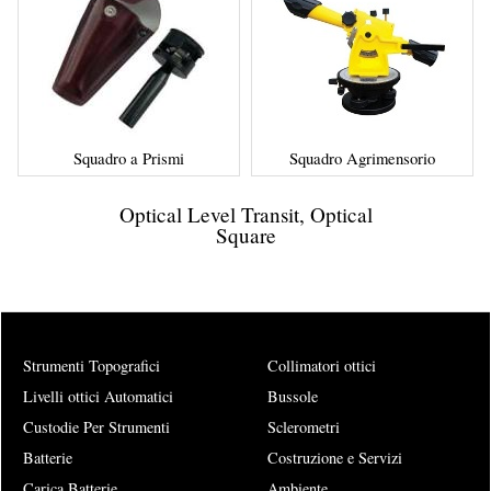
Squadro a Prismi
Squadro Agrimensorio
Optical Level Transit, Optical
Square
Strumenti Topografici
Collimatori ottici
Livelli ottici Automatici
Bussole
Custodie Per Strumenti
Sclerometri
Batterie
Costruzione e Servizi
Carica Batterie
Ambiente