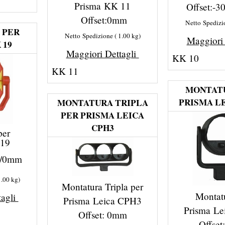
Prisma KK 11
Offset:-
Offset:0mm
Netto Spedizi
 PER
Netto Spedizione
1.00
kg
Maggiori
 19
Maggiori Dettagli
KK 10
KK 11
MONTAT
PRISMA L
MONTATURA TRIPLA
PER PRISMA LEICA
CPH3
per
 19
m/0mm
1.00
kg
Montatura Tripla per
Montat
tagli
Prisma Leica CPH3
Prisma L
Offset: 0mm
Offse