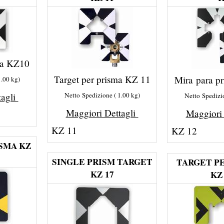
ma KZ10
Target per prisma KZ 11
Mira para p
1.00
kg
tagli
Netto Spedizione
1.00
kg
Netto Spedizi
Maggiori Dettagli
Maggiori
KZ 11
KZ 12
ISMA KZ
SINGLE PRISM TARGET
TARGET P
KZ 17
KZ