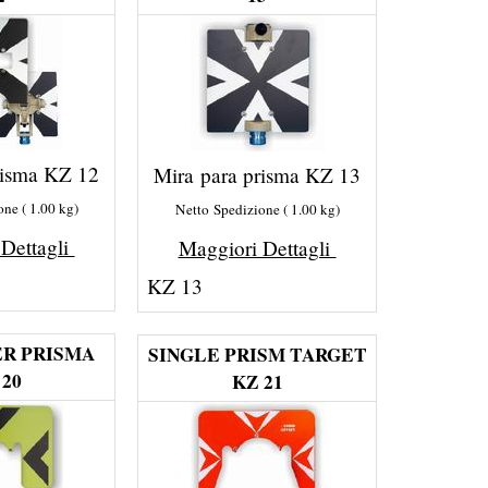
risma KZ 12
Mira para prisma KZ 13
one
1.00
kg
Netto Spedizione
1.00
kg
 Dettagli
Maggiori Dettagli
KZ 13
ER PRISMA
SINGLE PRISM TARGET
 20
KZ 21