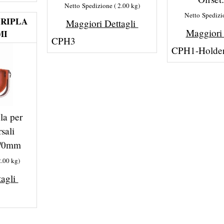
Netto Spedizione
2.00
kg
Netto Spedizi
RIPLA
Maggiori Dettagli
Maggiori
MI
CPH3
CPH1-Holde
la per
sali
m/0mm
2.00
kg
tagli