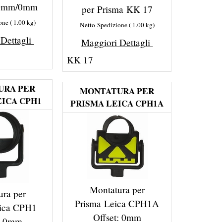
30mm/0mm
per Prisma KK 17
one
1.00
kg
Netto Spedizione
1.00
kg
 Dettagli
Maggiori Dettagli
KK 17
URA PER
MONTATURA PER
EICA CPH1
PRISMA LEICA CPH1A
Montatura per
ura per
Prisma Leica CPH1A
eica CPH1
Offset: 0mm
t: 0mm