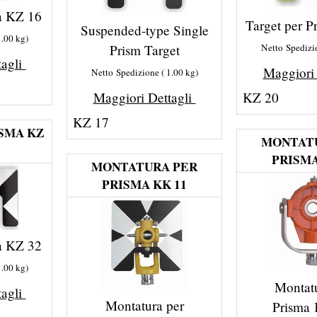
a KZ 16
Target per 
Suspended-type Single
1.00
kg
Prism Target
Netto Spedizi
tagli
Maggiori
Netto Spedizione
1.00
kg
Maggiori Dettagli
KZ 20
KZ 17
ISMA KZ
MONTAT
PRISMA
MONTATURA PER
PRISMA KK 11
a KZ 32
1.00
kg
Montat
tagli
Montatura per
Prisma