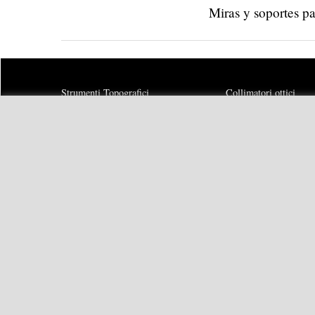
Miras y soportes p
Strumenti Topografici
Collimatori ottici
Livelli ottici Automatici
Bussole
Custodie Per Strumenti
Sclerometri
Batterie
Costruzione e Servizi
Carica Batterie
Ambiente
Communication Cable
Strumenti Forestali