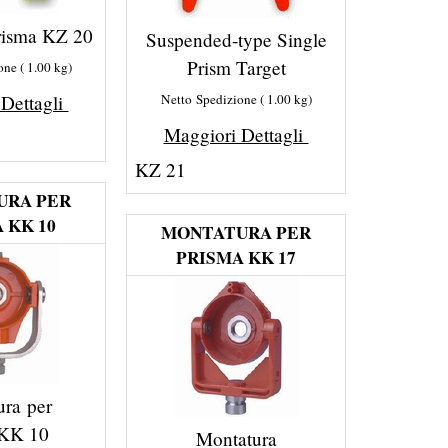
Prisma KZ 20
Suspended-type Single
Prism Target
one
1.00
kg
 Dettagli
Netto Spedizione
1.00
kg
Maggiori Dettagli
KZ 21
URA PER
 KK 10
MONTATURA PER
PRISMA KK 17
ura per
 KK 10
Montatura