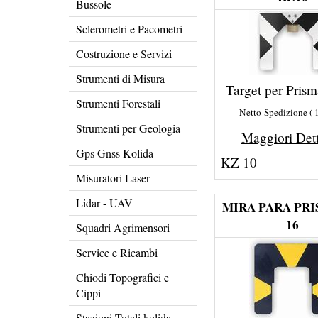
Bussole
Sclerometri e Pacometri
Costruzione e Servizi
Strumenti di Misura
Target per Pris
Strumenti Forestali
Netto Spedizione
Strumenti per Geologia
Maggiori Det
Gps Gnss Kolida
KZ 10
Misuratori Laser
Lidar - UAV
MIRA PARA PR
16
Squadri Agrimensori
Service e Ricambi
Chiodi Topografici e
Cippi
Stazioni Totali kolida