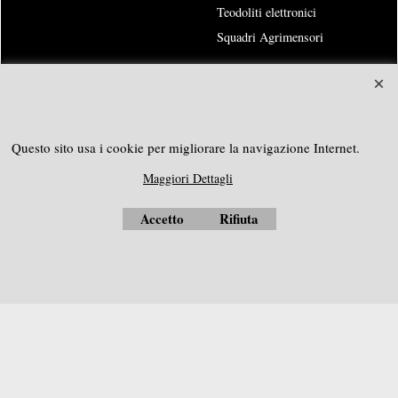
Teodoliti elettronici
Squadri Agrimensori
SOUTHGEOSYSTEMS
Richiedi preventivo personalizzato a:
Questo sito usa i cookie per migliorare la navigazione Internet.
e-mail:
sales@southgeosystems.com
Maggiori Dettagli
----------------------------------------------
Accetto
Rifiuta