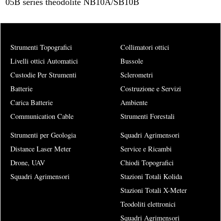
05B series theodolite NB10A/SB10B
Strumenti Topografici
Collimatori ottici
Livelli ottici Automatici
Bussole
Custodie Per Strumenti
Sclerometri
Batterie
Costruzione e Servizi
Carica Batterie
Ambiente
Communication Cable
Strumenti Forestali
Strumenti per Geologia
Squadri Agrimensori
Distance Laser Meter
Service e Ricambi
Drone, UAV
Chiodi Topografici
Squadri Agrimensori
Stazioni Totali Kolida
Stazioni Totali X-Meter
Teodoliti elettronici
Squadri Agrimensori