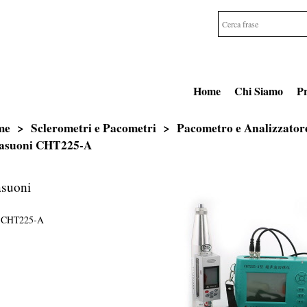
Home
Chi Siamo
Pr
me
>
Sclerometri e Pacometri
>
Pacometro e Analizzator
rasuoni CHT225-A
asuoni
CHT225-A