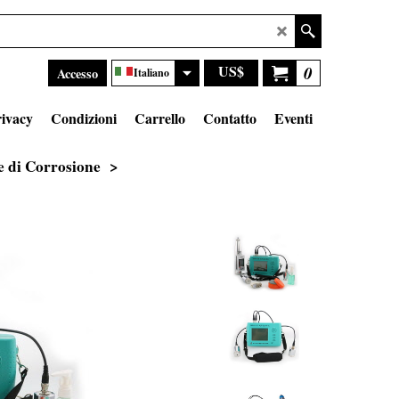
US$
0
Accesso
Italiano
ivacy
Condizioni
Carrello
Contatto
Eventi
e di Corrosione
>