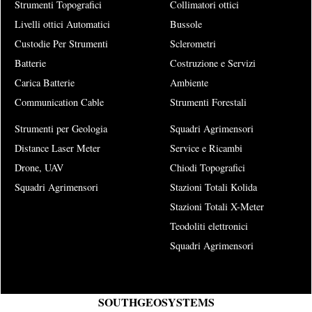
Strumenti Topografici
Collimatori ottici
Livelli ottici Automatici
Bussole
Custodie Per Strumenti
Sclerometri
Batterie
Costruzione e Servizi
Carica Batterie
Ambiente
Communication Cable
Strumenti Forestali
Strumenti per Geologia
Squadri Agrimensori
Distance Laser Meter
Service e Ricambi
Drone, UAV
Chiodi Topografici
Squadri Agrimensori
Stazioni Totali Kolida
Stazioni Totali X-Meter
Teodoliti elettronici
Squadri Agrimensori
SOUTHGEOSYSTEMS