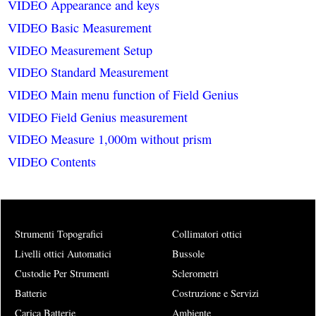
VIDEO Appearance and keys
VIDEO Basic Measurement
VIDEO Measurement Setup
VIDEO Standard Measurement
VIDEO Main menu function of Field Genius
VIDEO Field Genius measurement
VIDEO Measure 1,000m without prism
VIDEO Contents
Strumenti Topografici
Collimatori ottici
Livelli ottici Automatici
Bussole
Custodie Per Strumenti
Sclerometri
Batterie
Costruzione e Servizi
Carica Batterie
Ambiente