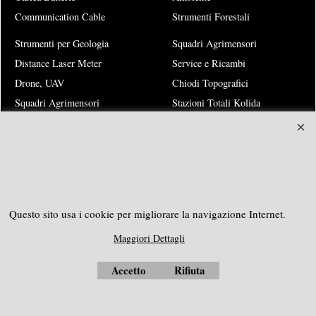
Communication Cable
Strumenti Forestali
Strumenti per Geologia
Squadri Agrimensori
Distance Laser Meter
Service e Ricambi
Drone, UAV
Chiodi Topografici
Squadri Agrimensori
Stazioni Totali Kolida
Stazioni Totali X-Meter
Teodoliti elettronici
Squadri Agrimensori
Questo sito usa i cookie per migliorare la navigazione Internet.
SOUTHGEOSYSTEMS
Maggiori Dettagli
Richiedi preventivo personalizzato a:
e-mail:
sales@southgeosystems.com
Accetto
Rifiuta
----------------------------------------------